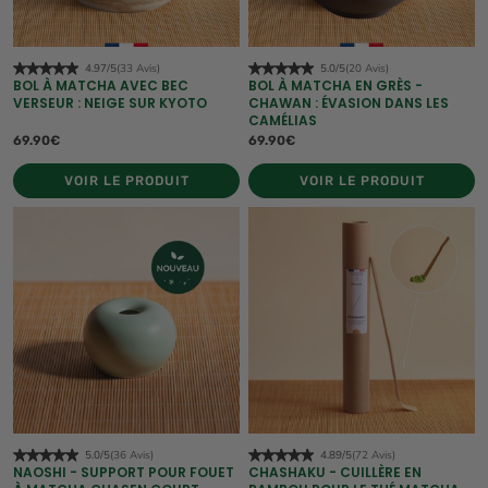
4.97/5
(33 Avis)
5.0/5
(20 Avis)
BOL À MATCHA AVEC BEC
BOL À MATCHA EN GRÈS -
VERSEUR : NEIGE SUR KYOTO
CHAWAN : ÉVASION DANS LES
CAMÉLIAS
69.90€
69.90€
VOIR LE PRODUIT
VOIR LE PRODUIT
5.0/5
(36 Avis)
4.89/5
(72 Avis)
NAOSHI - SUPPORT POUR FOUET
CHASHAKU - CUILLÈRE EN