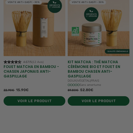
VENTE ANTI-GASPI -30%
VENTE ANTI-GASPI -30%
KIT MATCHA : THÉ MATCHA
4.67/5
(12 Avis)
FOUET MATCHA EN BAMBOU -
CÉRÉMONIE BIO ET FOUET EN
CHASEN JAPONAIS ANTI-
BAMBOU CHASEN ANTI-
GASPILLAGE
GASPILLAGE
DOUX
|
VÉGÉTAL
|
FRAIS
Sans amertume
15.90€
52.80€
22.90€
59.80€
VOIR LE PRODUIT
VOIR LE PRODUIT