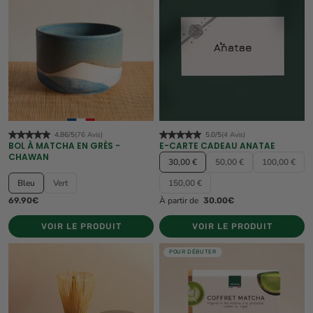
4.86/5
(76 Avis)
5.0/5
(4 Avis)
BOL À MATCHA EN GRÈS -
E-CARTE CADEAU ANATAE
CHAWAN
30,00 €
50,00 €
100,00 €
Bleu
Vert
150,00 €
À partir de
69.90€
30.00€
VOIR LE PRODUIT
VOIR LE PRODUIT
POUR DÉBUTER