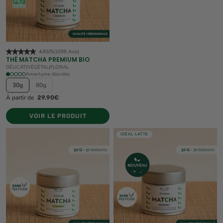
4.83/5
(1098 Avis)
THÉ MATCHA PREMIUM BIO
DÉLICAT
|
VÉGÉTAL
|
FLORAL
Amertume discrète
30g
80g
À partir de
29.90€
VOIR LE PRODUIT
IDÉAL LATTE