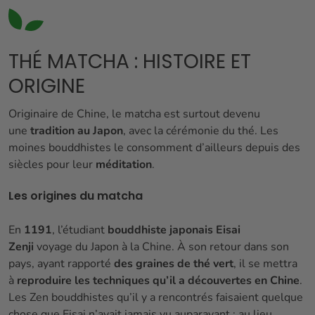
THÉ MATCHA : HISTOIRE ET
ORIGINE
Originaire de Chine, le matcha est surtout devenu
une
tradition
au Japon
, avec la cérémonie du thé. Les
moines bouddhistes le consomment d’ailleurs depuis des
siècles pour leur
méditation
.
Les origines du matcha
En
1191
, l’étudiant
bouddhiste japonais Eisai
Zenji
voyage du Japon à la Chine. À son retour dans son
pays, ayant rapporté
des graines de thé vert
, il se mettra
à
reproduire les techniques qu’il a découvertes en Chine
.
Les Zen bouddhistes qu’il y a rencontrés faisaient quelque
chose que Eisai n’avait jamais vu auparavant : au lieu