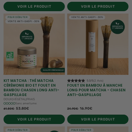
VOIR LE PRODUIT
VOIR LE PRODUIT
POUR DÉBUTER
VENTE ANTI-GASPI -30%
VENTE ANTI-GASPI -30%
KIT MATCHA : THÉ MATCHA
5.0/5
(2 Avis)
CÉRÉMONIE BIO ET FOUET EN
FOUET EN BAMBOU À MANCHE
BAMBOU CHASEN LONG ANTI-
LONG POUR MATCHA - CHASEN
GASPILLAGE
ANTI-GASPILLAGE
DOUX
|
VÉGÉTAL
|
FRAIS
Sans amertume
53.80€
16.90€
61.80€
24.90€
VOIR LE PRODUIT
VOIR LE PRODUIT
POUR DÉBUTER
POUR DÉBUTER