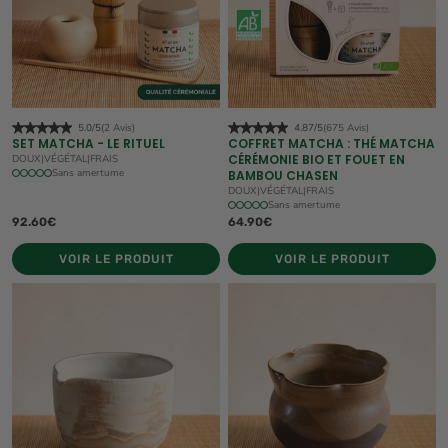
5.0/5
(2 Avis)
4.87/5
(675 Avis)
SET MATCHA - LE RITUEL
COFFRET MATCHA : THÉ MATCHA
CÉRÉMONIE BIO ET FOUET EN
DOUX
|
VÉGÉTAL
|
FRAIS
Sans amertume
BAMBOU CHASEN
DOUX
|
VÉGÉTAL
|
FRAIS
Sans amertume
92.60€
64.90€
VOIR LE PRODUIT
VOIR LE PRODUIT