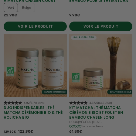
À MATCHA CHASEN COURT
BAMBOU POUR LE THÉ MATCHA
Vert
Beige
22.90€
9.90€
VOIR LE PRODUIT
VOIR LE PRODUIT
POUR DÉBUTER
4.92/5
(78 Avis)
4.87/5
(663 Avis)
DUO INDISPENSABLES : THÉ
KIT MATCHA : THÉ MATCHA
MATCHA CÉRÉMONIE BIO & THÉ
CÉRÉMONIE BIO ET FOUET EN
HOJICHA BIO
BAMBOU CHASEN LONG
DOUX
|
VÉGÉTAL
|
FRAIS
Sans amertume
122.90€
61.80€
129.80€