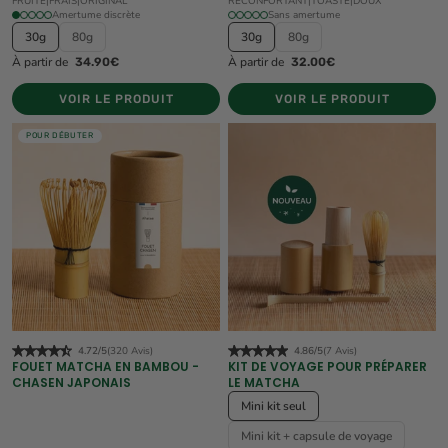
FRUITÉ
|
FRAIS
|
ORIGINAL
RÉCONFORTANT
|
TOASTÉ
|
DOUX
Amertume discrète
Sans amertume
30g
80g
30g
80g
À partir de
À partir de
34.90€
32.00€
VOIR LE PRODUIT
VOIR LE PRODUIT
POUR DÉBUTER
4.72/5
(320 Avis)
4.86/5
(7 Avis)
FOUET MATCHA EN BAMBOU -
KIT DE VOYAGE POUR PRÉPARER
CHASEN JAPONAIS
LE MATCHA
Mini kit seul
Mini kit + capsule de voyage