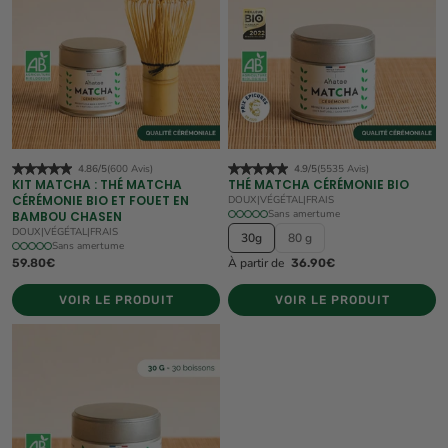
4.86/5
(600 Avis)
4.9/5
(5535 Avis)
KIT MATCHA : THÉ MATCHA
THÉ MATCHA CÉRÉMONIE BIO
CÉRÉMONIE BIO ET FOUET EN
DOUX
|
VÉGÉTAL
|
FRAIS
Sans amertume
BAMBOU CHASEN
DOUX
|
VÉGÉTAL
|
FRAIS
30g
80 g
Sans amertume
À partir de
59.80€
36.90€
VOIR LE PRODUIT
VOIR LE PRODUIT