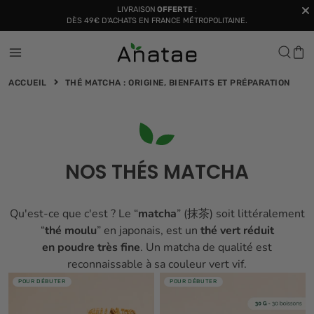
NOUVEAUTÉ :
Notre thé matcha Originel, le matcha idéal pour les latte 🍵🥛
ACCUEIL
THÉ MATCHA : ORIGINE, BIENFAITS ET PRÉPARATION
NOS THÉS MATCHA
Qu'est-ce que c'est ? Le “
matcha
” (抹茶) soit littéralement
“
thé moulu
” en japonais, est un
thé vert réduit
en poudre très fine
. Un matcha de qualité est
reconnaissable à sa couleur vert vif.
POUR DÉBUTER
POUR DÉBUTER