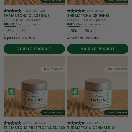
4.86/5
(497 Avis)
5.0/5
(19 Avis)
THÉ MATCHA CLASSIQUE
THÉ MATCHA ORIGINEL
VÉGÉTAL
|
PROFOND
|
UMAMI
VÉGÉTAL
|
ÉQUILIBRÉ
|
UMAMI
Amertume moyenne
Amertume moyenne
30g
80g
30g
80 g
À partir de
À partir de
23.90€
26.90€
VOIR LE PRODUIT
VOIR LE PRODUIT
4.81/5
(246 Avis)
4.85/5
(218 Avis)
THÉ MATCHA PRESTIGE YUZU BIO
THÉ MATCHA GENMAI BIO