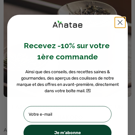
Recevez -10% sur votre
1ère commande
Ainsi que des conseils, des recettes saines &
gourmandes, des aperçus des coulisses de notre
marque et des offres en avant-première, directement
dans votre boîte mail. 💌
FAIRE SON HOJICHA MAISON AVEC UN
Email
CHAKORO
Au-delà de parfumer subtilement votre intérieur, le
Je m’abonne