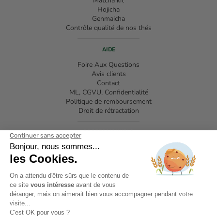
Matcha kit
Hojicha
Genmaicha
Contrôle qualité de nos thés
AIDE
Foire Aux Questions
Avis clients
Contact
ML, CGVU, Confidentialité
Politique de remboursement
Droit de rétractation
PROFESSIONNELS
Devenir partenaire Anatae
Accéder à l'espace professionnels
Cadeaux d'entreprise