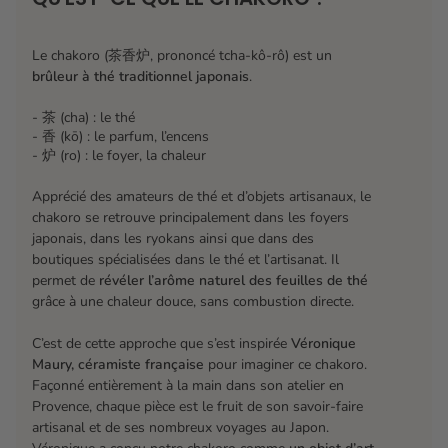
Si quelques feuilles sont encore vertes, c’est
normal. Éteignez la flamme et laissez reposer
quelques minutes. Vous pouvez dès à présent
Le chakoro (茶香炉, prononcé tcha-kô-rô) est un
brûleur à thé traditionnel japonais
.
infuser le thé grillé 3 min 30 à 4 min dans une eau à
75 °C.
- 茶 (cha) : le thé
- 香 (kō) : le parfum, l’encens
Votre thé hojicha à infuser est prêt : un thé grillé,
- 炉 (ro) : le foyer, la chaleur
rond, boisé et chaleureux. Si vous souhaitez
conserver le thé grillé pour plus tard, placez-le dans
Apprécié des amateurs de thé et d’objets artisanaux, le
un contenant opaque et hermétique, et
chakoro se retrouve principalement dans les foyers
consommez-le dans les 10 jours pour préserver ses
japonais, dans les ryokans ainsi que dans des
arômes et saveurs.
boutiques spécialisées dans le thé et l’artisanat. Il
permet de
révéler l’arôme naturel des feuilles de thé
⚠️
Sécurité
: ne pas déplacer le chakoro lorsqu’il est
grâce à une chaleur douce, sans combustion directe.
allumé. Pour éteindre la flamme : souffler
doucement face à l’un des trous latéraux. Patientez
C’est de cette approche que s’est inspirée
Véronique
Maury, céramiste française
pour imaginer ce chakoro.
au minimum 10 minutes après avoir éteint le
Façonné entièrement à la main dans son atelier en
chakoro avant de le manipuler. Le saisir uniquement
Provence, chaque pièce est le fruit de son savoir-faire
par les zones pleines, jamais par les ouvertures et
artisanal et de ses nombreux voyages au Japon.
de préférence plutôt en bas sur la partie beige.