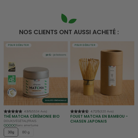
NOS CLIENTS ONT AUSSI ACHETÉ :
POUR DÉBUTER
POUR DÉBUTER
4.9/5
(5534 Avis)
4.72/5
(320 Avis)
THÉ MATCHA CÉRÉMONIE BIO
FOUET MATCHA EN BAMBOU -
CHASEN JAPONAIS
DOUX
|
VÉGÉTAL
|
FRAIS
Sans amertume
30g
80 g