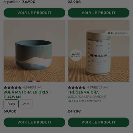
À partir de
36.90€
22.90€
VOIR LE PRODUIT
VOIR LE PRODUIT
4.86/5
(76 Avis)
4.67/5
(105 Avis)
BOL À MATCHA EN GRÈS -
THÉ GENMAICHA
CHAWAN
DOUX
|
TORRÉFIÉ
|
APAISANT
Sans amertume
Bleu
Vert
69.90€
24.90€
VOIR LE PRODUIT
VOIR LE PRODUIT